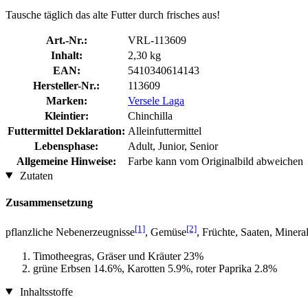
Tausche täglich das alte Futter durch frisches aus!
Art.-Nr.:
VRL-113609
Inhalt:
2,30 kg
EAN:
5410340614143
Hersteller-Nr.:
113609
Marken:
Versele Laga
Kleintier:
Chinchilla
Futtermittel Deklaration:
Alleinfuttermittel
Lebensphase:
Adult, Junior, Senior
Allgemeine Hinweise:
Farbe kann vom Originalbild abweichen
Zutaten
Zusammensetzung
[1]
[2]
pflanzliche Nebenerzeugnisse
, Gemüse
, Früchte, Saaten, Miner
Timotheegras, Gräser und Kräuter 23%
grüne Erbsen 14.6%, Karotten 5.9%, roter Paprika 2.8%
Inhaltsstoffe