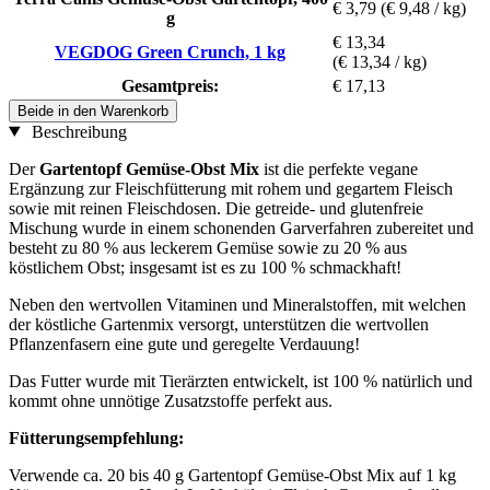
€ 3,79
(€ 9,48 / kg)
g
€ 13,34
VEGDOG Green Crunch, 1 kg
(€ 13,34 / kg)
Gesamtpreis:
€ 17,13
Beide in den Warenkorb
Beschreibung
Der
Gartentopf Gemüse-Obst Mix
ist die perfekte vegane
Ergänzung zur Fleischfütterung mit rohem und gegartem Fleisch
sowie mit reinen Fleischdosen. Die getreide- und glutenfreie
Mischung wurde in einem schonenden Garverfahren zubereitet und
besteht zu 80 % aus leckerem Gemüse sowie zu 20 % aus
köstlichem Obst; insgesamt ist es zu 100 % schmackhaft!
Neben den wertvollen Vitaminen und Mineralstoffen, mit welchen
der köstliche Gartenmix versorgt, unterstützen die wertvollen
Pflanzenfasern eine gute und geregelte Verdauung!
Das Futter wurde mit Tierärzten entwickelt, ist 100 % natürlich und
kommt ohne unnötige Zusatzstoffe perfekt aus.
Fütterungsempfehlung:
Verwende ca. 20 bis 40 g Gartentopf Gemüse-Obst Mix auf 1 kg