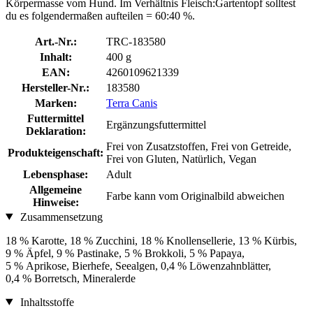
Körpermasse vom Hund. Im Verhältnis Fleisch:Gartentopf solltest
du es folgendermaßen aufteilen = 60:40 %.
Art.-Nr.:
TRC-183580
Inhalt:
400 g
EAN:
4260109621339
Hersteller-Nr.:
183580
Marken:
Terra Canis
Futtermittel
Ergänzungsfuttermittel
Deklaration:
Frei von Zusatzstoffen, Frei von Getreide,
Produkteigenschaft:
Frei von Gluten, Natürlich, Vegan
Lebensphase:
Adult
Allgemeine
Farbe kann vom Originalbild abweichen
Hinweise:
Zusammensetzung
18 % Karotte, 18 % Zucchini, 18 % Knollensellerie, 13 % Kürbis,
9 % Äpfel, 9 % Pastinake, 5 % Brokkoli, 5 % Papaya,
5 % Aprikose, Bierhefe, Seealgen, 0,4 % Löwenzahnblätter,
0,4 % Borretsch, Mineralerde
Inhaltsstoffe