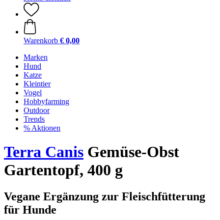
Warenkorb
€ 0,00
Marken
Hund
Katze
Kleintier
Vogel
Hobbyfarming
Outdoor
Trends
% Aktionen
Terra Canis
Gemüse-Obst
Gartentopf, 400 g
Vegane Ergänzung zur Fleischfütterung
für Hunde