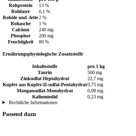
Rohprotein
13 %
Rohfaser
0,1 %
Rohöle und -fette
2 %
Rohasche
1 %
Calcium
240 mg
Phosphor
200 mg
Feuchtigkeit
80 %
Ernährungsphysiologische Zusatzstoffe
Inhaltsstoffe
pro 1 kg
Taurin
500 mg
Zinksulfat Heptahydrat
22,7 mg
Kupfer aus Kupfer-II-sulfat-Pentahydrat
0,75 mg
Mangansulfat-Monohydrat
0,98 mg
Kaliumiodid
0,23 mg
Rechtliche Informationen
Passend dazu