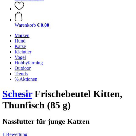
Warenkorb
€ 0,00
Marken
Hund
Katze
Kleintier
Vogel
Hobbyfarming
Outdoor
Trends
% Aktionen
Schesir
Frischebeutel Kitten,
Thunfisch (85 g)
Nassfutter für junge Katzen
1 Bewertung