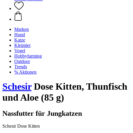
Marken
Hund
Katze
Kleintier
Vogel
Hobbyfarming
Outdoor
Trends
% Aktionen
Schesir
Dose Kitten, Thunfisch
und Aloe (85 g)
Nassfutter für Jungkatzen
Schesir Dose Kitten