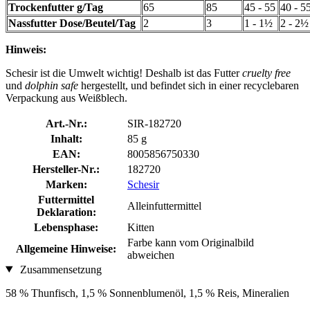
Trockenfutter g/Tag
65
85
45 - 55
40 - 5
Nassfutter Dose/Beutel/Tag
2
3
1 - 1½
2 - 2½
Hinweis:
Schesir ist die Umwelt wichtig! Deshalb ist das Futter
cruelty free
und
dolphin safe
hergestellt, und befindet sich in einer recyclebaren
Verpackung aus Weißblech.
Art.-Nr.:
SIR-182720
Inhalt:
85 g
EAN:
8005856750330
Hersteller-Nr.:
182720
Marken:
Schesir
Futtermittel
Alleinfuttermittel
Deklaration:
Lebensphase:
Kitten
Farbe kann vom Originalbild
Allgemeine Hinweise:
abweichen
Zusammensetzung
58 % Thunfisch, 1,5 % Sonnenblumenöl, 1,5 % Reis, Mineralien