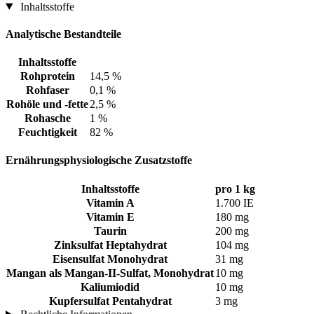
Inhaltsstoffe
Analytische Bestandteile
Inhaltsstoffe
Rohprotein
14,5 %
Rohfaser
0,1 %
Rohöle und -fette
2,5 %
Rohasche
1 %
Feuchtigkeit
82 %
Ernährungsphysiologische Zusatzstoffe
Inhaltsstoffe
pro 1 kg
Vitamin A
1.700 IE
Vitamin E
180 mg
Taurin
200 mg
Zinksulfat Heptahydrat
104 mg
Eisensulfat Monohydrat
31 mg
Mangan als Mangan-II-Sulfat, Monohydrat
10 mg
Kaliumiodid
10 mg
Kupfersulfat Pentahydrat
3 mg