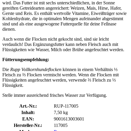
wird. Das Futter ist mit sechs unterschiedlichen, in der Sonne
gereiften Getreidearten angereichert: Weizen, Mais, Hirse, Hafer,
Gerste und Reis. Es enthält wertvolle Vitamine, Eiweißträger sowie
Kohlenhydrate, die in optimalen Mengen aufeinander abgestimmt
sind und als eine ausgewogene Futterquelle für deine Fellnase
dienen.
Auch wenn die Flocken nicht gekocht sind, sind sie leicht
verdaulich! Das Ergänzungsfutter kann neben Fleisch auch mit
Flüssigkeiten wie Wasser, Milch oder Brühe angefeuchtet werden.
Fütterungsempfehlung:
Die
Rupp Vollkornhundeflocken
können in einem Verhältnis ⅓
Fleisch zu ⅔ Flocken vermischt werden. Wenn die Flocken mit
Flüssigkeiten angefeuchtet werden, verwende ⅔ Fleisch zu ⅓
Flüssigkeit.
Stelle immer ausreichend frisches Wasser zur Verfügung.
Art.-Nr.:
RUP-117005
Inhalt:
7,50 kg
EAN:
9001613003601
Hersteller-Nr.:
117005