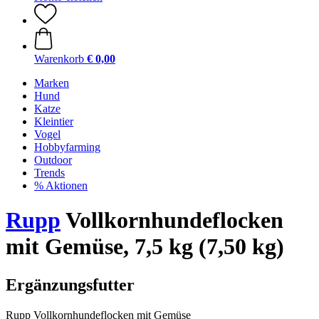
Warenkorb
€ 0,00
Marken
Hund
Katze
Kleintier
Vogel
Hobbyfarming
Outdoor
Trends
% Aktionen
Rupp
Vollkornhundeflocken
mit Gemüse, 7,5 kg (7,50 kg)
Ergänzungsfutter
Rupp Vollkornhundeflocken mit Gemüse