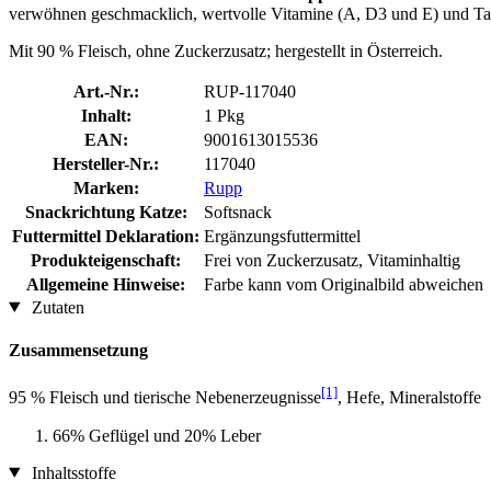
verwöhnen geschmacklich, wertvolle Vitamine (A, D3 und E) und Tau
Mit 90 % Fleisch, ohne Zuckerzusatz; hergestellt in Österreich.
Art.-Nr.:
RUP-117040
Inhalt:
1 Pkg
EAN:
9001613015536
Hersteller-Nr.:
117040
Marken:
Rupp
Snackrichtung Katze:
Softsnack
Futtermittel Deklaration:
Ergänzungsfuttermittel
Produkteigenschaft:
Frei von Zuckerzusatz, Vitaminhaltig
Allgemeine Hinweise:
Farbe kann vom Originalbild abweichen
Zutaten
Zusammensetzung
[1]
95 % Fleisch und tierische Nebenerzeugnisse
, Hefe, Mineralstoffe
66% Geflügel und 20% Leber
Inhaltsstoffe