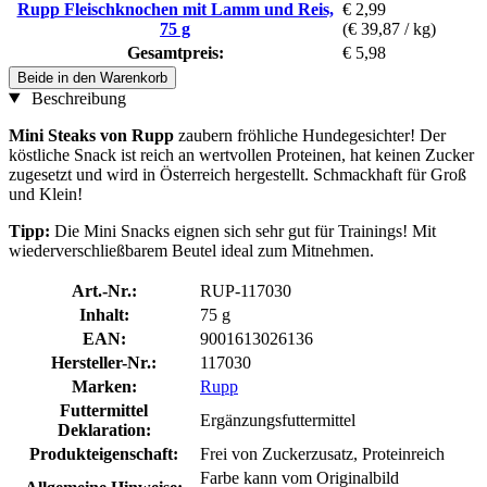
Rupp Fleischknochen mit Lamm und Reis,
€ 2,99
75 g
(€ 39,87 / kg)
Gesamtpreis:
€ 5,98
Beide in den Warenkorb
Beschreibung
Mini Steaks von Rupp
zaubern fröhliche Hundegesichter! Der
köstliche Snack ist reich an wertvollen Proteinen, hat keinen Zucker
zugesetzt und wird in Österreich hergestellt. Schmackhaft für Groß
und Klein!
Tipp:
Die Mini Snacks eignen sich sehr gut für Trainings! Mit
wiederverschließbarem Beutel ideal zum Mitnehmen.
Art.-Nr.:
RUP-117030
Inhalt:
75 g
EAN:
9001613026136
Hersteller-Nr.:
117030
Marken:
Rupp
Futtermittel
Ergänzungsfuttermittel
Deklaration:
Produkteigenschaft:
Frei von Zuckerzusatz, Proteinreich
Farbe kann vom Originalbild