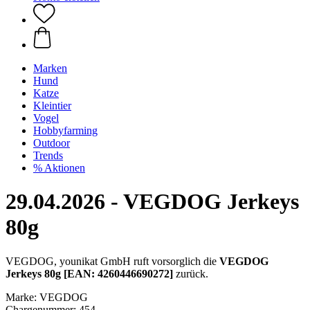
Marken
Hund
Katze
Kleintier
Vogel
Hobbyfarming
Outdoor
Trends
% Aktionen
29.04.2026 - VEGDOG Jerkeys
80g
VEGDOG, younikat GmbH ruft vorsorglich die
VEGDOG
Jerkeys 80g [EAN: 4260446690272]
zurück.
Marke: VEGDOG
Chargenummer: 454