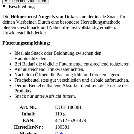
Beide in den Warenkorb
Beschreibung
Die
Hühnerbrust Nuggets von Dokas
sind der ideale Snack für
deinen Vierbeiner. Durch eine besondere Herstellungsmethode
bleiben Geschmack und Nährstoffe fast vollständig erhalten.
Unwiderstehlich lecker!
Fütterungsempfehlung:
Ideal als Snack oder Belohnung zwischen den
Hauptmahlzeiten.
Bei Bedarf die tägliche Futtermenge entsprechend reduzieren.
Auf ausreichend Trinkwasser achten.
Nach dem Öffnen die Packung kühl und trocken lagern.
Frischebeutel stets gut verschließen und alsbald aufbrauchen.
Der im Beutel enthaltene Absorber dient rein der Frische des
Produkts.
Snack nur unter Aufsicht füttern.
Art.-Nr.:
DOK-180381
Inhalt:
110 g
EAN:
4251276201479
Hersteller-Nr.:
180381
Marken:
Dokas