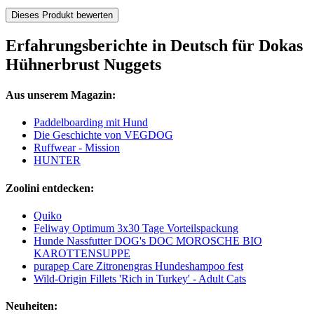
Dieses Produkt bewerten
Erfahrungsberichte in Deutsch für Dokas
Hühnerbrust Nuggets
Aus unserem Magazin:
Paddelboarding mit Hund
Die Geschichte von VEGDOG
Ruffwear - Mission
HUNTER
Zoolini entdecken:
Quiko
Feliway Optimum 3x30 Tage Vorteilspackung
Hunde Nassfutter DOG's DOC MOROSCHE BIO
KAROTTENSUPPE
purapep Care Zitronengras Hundeshampoo fest
Wild-Origin Fillets 'Rich in Turkey' - Adult Cats
Neuheiten: