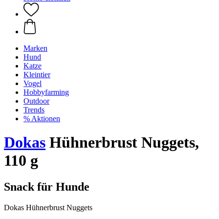
Marken
Hund
Katze
Kleintier
Vogel
Hobbyfarming
Outdoor
Trends
% Aktionen
Dokas
Hühnerbrust Nuggets,
110 g
Snack für Hunde
Dokas Hühnerbrust Nuggets