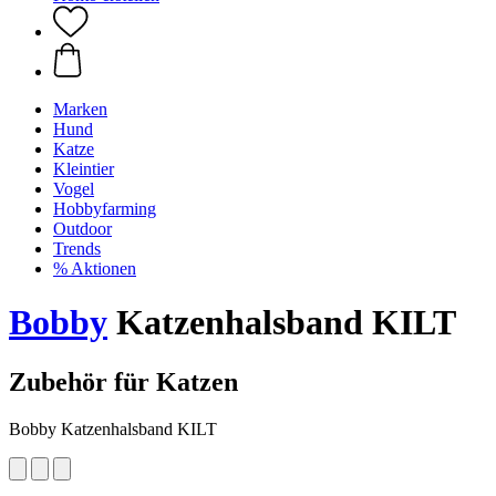
Marken
Hund
Katze
Kleintier
Vogel
Hobbyfarming
Outdoor
Trends
% Aktionen
Bobby
Katzenhalsband KILT
Zubehör für Katzen
Bobby Katzenhalsband KILT